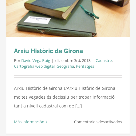
provínc
de
Girona
Arxiu Històric de Girona
Por
David Vega Puig
|
diciembre 3rd, 2013
|
Cadastre
,
Cartografia web digital
,
Geografia
,
Peritatges
Arxiu Històric de Girona L'Arxiu Històric de Girona
moltes vegades és decissiu per trobar informació
tant a nivell cadastral com de [...]
en
Más información
Comentarios desactivados
Arxiu