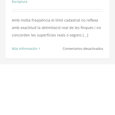
Escriptura
el
cadastr
Amb molta freqüència el límit cadastral no reflexa
amb exactitud la delimitació real de les finques i no
concorden les superfícies reals o segons [...]
en
Más información
Comentarios desactivados
Proble
amb
les
finques
registra
i
cadastr