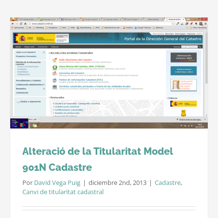
Històric
de
Girona
Alteració de la Titularitat Model
901N Cadastre
Por
David Vega Puig
|
diciembre 2nd, 2013
|
Cadastre
,
Canvi de titularitat cadastral