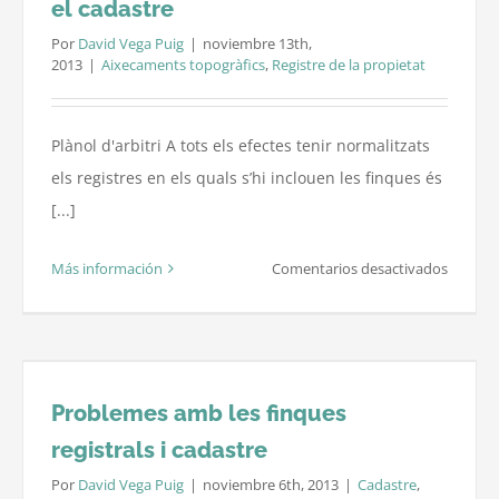
el cadastre
Por
David Vega Puig
|
noviembre 13th,
2013
|
Aixecaments topogràfics
,
Registre de la propietat
Plànol d'arbitri A tots els efectes tenir normalitzats
els registres en els quals s’hi inclouen les finques és
[...]
en
Más información
Comentarios desactivados
Compro
que
no
hi
Problemes amb les finques
han
registrals i cadastre
errors
en
Por
David Vega Puig
|
noviembre 6th, 2013
|
Cadastre
,