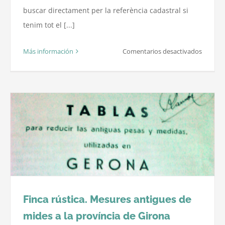
buscar directament per la referència cadastral si
tenim tot el [...]
en
Más información
Comentarios desactivados
Com
funcion
l’oficina
virtual
del
catastr
Finca rústica. Mesures antigues de
mides a la província de Girona