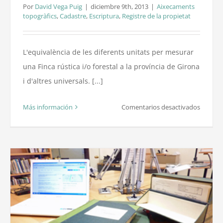
Por
David Vega Puig
|
diciembre 9th, 2013
|
Aixecaments
topogràfics
,
Cadastre
,
Escriptura
,
Registre de la propietat
L'equivalència de les diferents unitats per mesurar
una Finca rústica i/o forestal a la província de Girona
i d'altres universals. [...]
en
Más información
Comentarios desactivados
Finca
rústica.
Mesure
antigue
de
mides
a
la