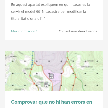
En aquest apartat expliquem en quin casos es fa
servir el model 901N cadastre per modificar la
titularitat d'una o [...]
en
Más información
Comentarios desactivados
Alteraci
de
la
Titulari
Model
901N
Cadastr
Comprovar que no hi han errors en