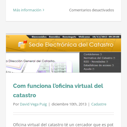
en
Más información
Comentarios desactivados
Medició
de
finques
forestal
i
agrícole
amb
GPS
Com funciona l’oficina virtual del
catastro
Por
David Vega Puig
|
diciembre 10th, 2013
|
Cadastre
Oficina virtual del catastro té un cercador que es pot