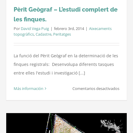
Pèrit Geògraf – L’estudi complert de
les finques.
Por
David Vega Puig
|
febrero 3rd, 2014
|
Aixecaments
topogràfics
,
Cadastre
,
Peritatges
La funció del Pèrit Geògraf en la determinació de les
finques registrals: Desenvolupa diferents tasques
entre elles l'estudi i investigació [...]
en
Más información
Comentarios desactivados
Pèrit
Geògraf
–
L’estudi
comple