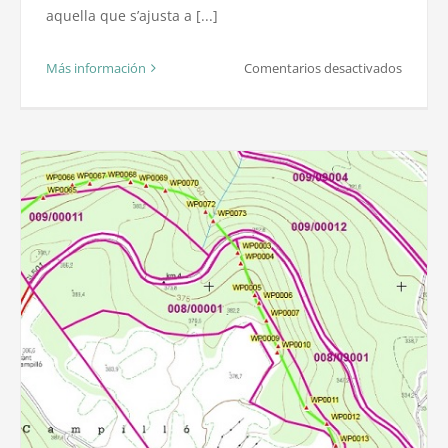
aquella que s’ajusta a [...]
en
Más información
Comentarios desactivados
Segrega
o
Agrupa
de
finques
Unitats
mínime