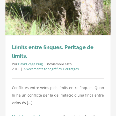
Límits entre finques. Peritage de
límits.
Por
David Vega Puig
|
noviembre 14th,
2013
|
Aixecaments topogràfics
,
Peritatges
Conflictes entre veïns pels límits entre finques. Quan
hi ha un conflicte per la delimitació d'una finca entre
veïns és [...]
en