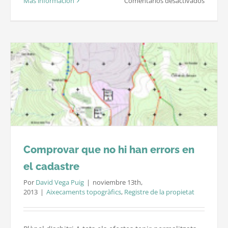
Más información
Comentarios desactivados
Límits
entre
finques
Peritag
de
límits.
Comprovar que no hi han errors en
el cadastre
Por
David Vega Puig
|
noviembre 13th,
2013
|
Aixecaments topogràfics
,
Registre de la propietat