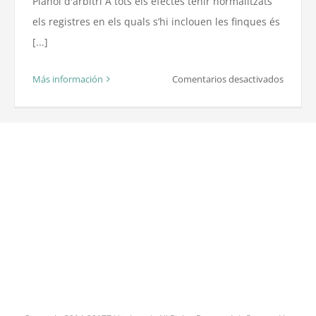
Plànol d'arbitri A tots els efectes tenir normalitzats
els registres en els quals s’hi inclouen les finques és
[...]
en
Más información
Comentarios desactivados
Compro
que
no
hi
han
errors
en
el
cadastr