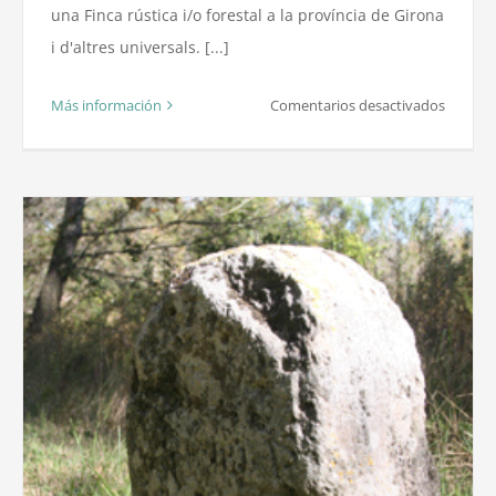
una Finca rústica i/o forestal a la província de Girona
i d'altres universals. [...]
en
Más información
Comentarios desactivados
Finca
rústica.
Mesure
antigue
de
mides
a
la
provínc
de
Girona