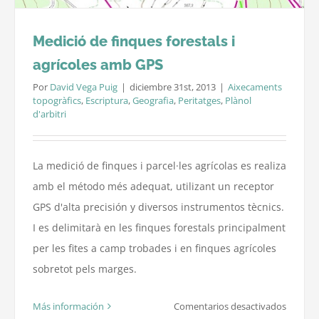
Medició de finques forestals i
agrícoles amb GPS
Por
David Vega Puig
|
diciembre 31st, 2013
|
Aixecaments
topogràfics
,
Escriptura
,
Geografia
,
Peritatges
,
Plànol
d'arbitri
La medició de finques i parcel·les agrícolas es realiza
amb el método més adequat, utilizant un receptor
GPS d'alta precisión y diversos instrumentos tècnics.
I es delimitarà en les finques forestals principalment
per les fites a camp trobades i en finques agrícoles
sobretot pels marges.
en
Más información
Comentarios desactivados