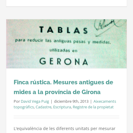
Medició
de
finques
forestal
i
agrícole
amb
GPS
Finca rústica. Mesures antigues de
mides a la província de Girona
Por
David Vega Puig
|
diciembre 9th, 2013
|
Aixecaments
topogràfics
,
Cadastre
,
Escriptura
,
Registre de la propietat
L'equivalència de les diferents unitats per mesurar