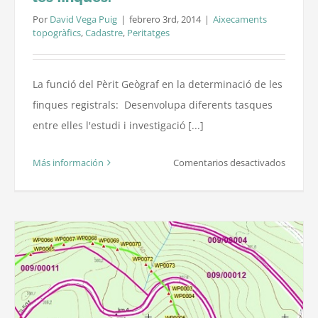
Por
David Vega Puig
|
febrero 3rd, 2014
|
Aixecaments
topogràfics
,
Cadastre
,
Peritatges
La funció del Pèrit Geògraf en la determinació de les
finques registrals: Desenvolupa diferents tasques
entre elles l'estudi i investigació [...]
en
Más información
Comentarios desactivados
Pèrit
Geògraf
–
L’estudi
comple
de
les
finques