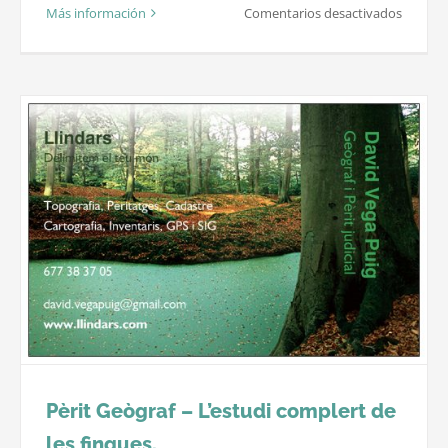
en
Más información
Comentarios desactivados
Amnisti
cadastr
Pèrit Geògraf – L’estudi complert de
les finques.