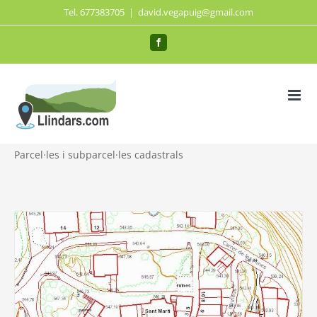
Saltar
Tel. 677383705
|
david.vegapuig@gmail.com
al
Facebook
contenido
Parcel·les i subparcel·les cadastrals