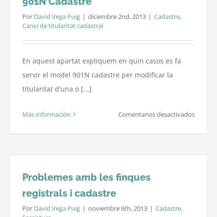
901N Cadastre
Por
David Vega Puig
|
diciembre 2nd, 2013
|
Cadastre
,
Canvi de titularitat cadastral
En aquest apartat expliquem en quin casos es fa
servir el model 901N cadastre per modificar la
titularitat d'una o [...]
en
Más información
Comentarios desactivados
Alteraci
de
la
Titulari
Problemes amb les finques
Model
registrals i cadastre
901N
Cadastr
Por
David Vega Puig
|
noviembre 6th, 2013
|
Cadastre
,