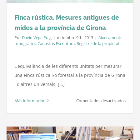
Finca rústica. Mesures antigues de
mides a la província de Girona
Por
David Vega Puig
|
diciembre 9th, 2013
|
Aixecaments
topogràfics
,
Cadastre
,
Escriptura
,
Registre de la propietat
L'equivalència de les diferents unitats per mesurar
una Finca rústica i/o forestal a la província de Girona
i d'altres universals. [...]
en
Más información
Comentarios desactivados
Finca
rústica.
Mesure
antigue