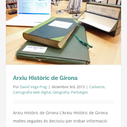
de
mides
a
la
provínc
de
Girona
Arxiu Històric de Girona
Por
David Vega Puig
|
diciembre 3rd, 2013
|
Cadastre
,
Cartografia web digital
,
Geografia
,
Peritatges
Arxiu Històric de Girona L'Arxiu Històric de Girona
moltes vegades és decissiu per trobar informació