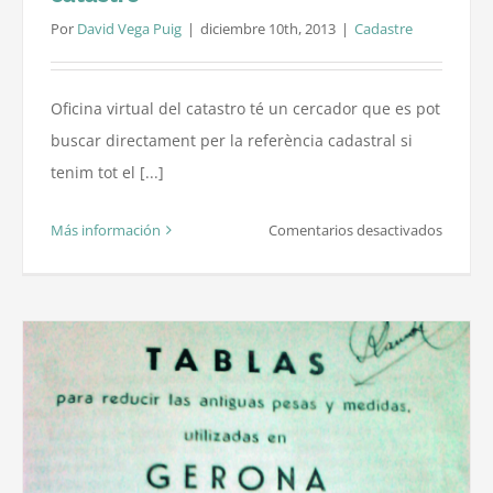
Por
David Vega Puig
|
diciembre 10th, 2013
|
Cadastre
Oficina virtual del catastro té un cercador que es pot
buscar directament per la referència cadastral si
tenim tot el [...]
en
Más información
Comentarios desactivados
Com
funcion
l’oficina
virtual
del
catastr