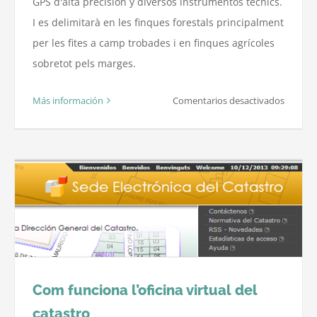
GPS d'alta precisión y diversos instrumentos tècnics.
I es delimitarà en les finques forestals principalment
per les fites a camp trobades i en finques agrícoles
sobretot pels marges.
en
Más información
Comentarios desactivados
Medició
de
finques
forestal
i
agrícole
amb
GPS
Com funciona l’oficina virtual del
catastro