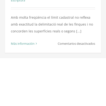
Escriptura
Amb molta freqüència el límit cadastral no reflexa
amb exactitud la delimitació real de les finques i no
concorden les superfícies reals o segons [...]
en
Más información
Comentarios desactivados
Proble
amb
les
finques
registra
i
cadastr