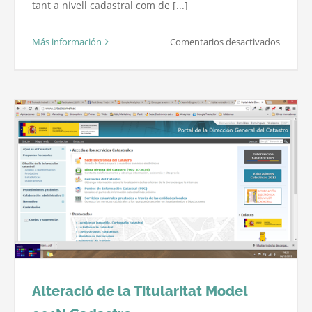
tant a nivell cadastral com de [...]
en
Más información
Comentarios desactivados
Arxiu
Històric
de
Girona
Alteració de la Titularitat Model