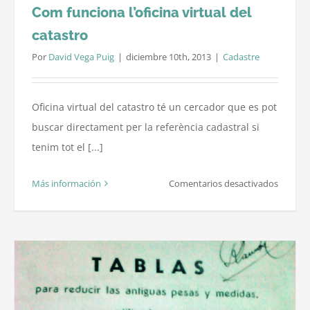
Com funciona l’oficina virtual del
oral
catastro
Por
David Vega Puig
|
diciembre 10th, 2013
|
Cadastre
Oficina virtual del catastro té un cercador que es pot
buscar directament per la referència cadastral si
tenim tot el [...]
en
Más información
Comentarios desactivados
Com
funcion
l’oficina
virtual
del
catastr