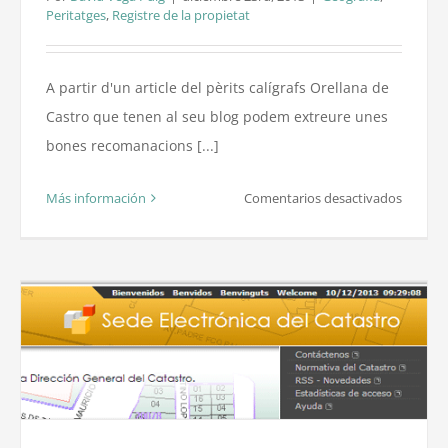
Peritatges
,
Registre de la propietat
A partir d'un article del pèrits calígrafs Orellana de
Castro que tenen al seu blog podem extreure unes
bones recomanacions [...]
en
Más información
Comentarios desactivados
Consell
pràctics
per
un
pèrit
judicial
en
una
vista