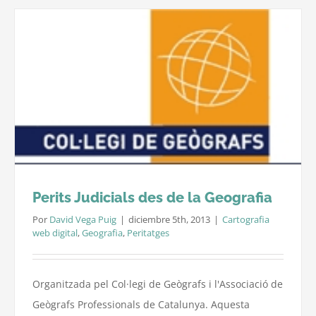
Mesure
antigue
de
mides
a
la
provínc
de
Girona
Perits Judicials des de la Geografia
Por
David Vega Puig
|
diciembre 5th, 2013
|
Cartografia
web digital
,
Geografia
,
Peritatges
Organitzada pel Col·legi de Geògrafs i l'Associació de
Geògrafs Professionals de Catalunya. Aquesta