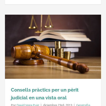
Medició
de
finques
forestal
i
agrícole
amb
GPS
Consells pràctics per un pèrit
judicial en una vista oral
Por
David Vega Puig
|
diciembre 23rd, 2013
|
Geografia
,