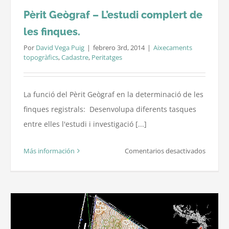
Pèrit Geògraf – L’estudi complert de
les finques.
Por
David Vega Puig
|
febrero 3rd, 2014
|
Aixecaments
topogràfics
,
Cadastre
,
Peritatges
La funció del Pèrit Geògraf en la determinació de les
finques registrals: Desenvolupa diferents tasques
entre elles l'estudi i investigació [...]
en
Más información
Comentarios desactivados
Pèrit
Geògraf
–
L’estudi
comple