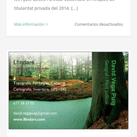
titularitat privada del 2014. [...]
en
Más información
Comentarios desactivados
Ajuts
Gestió
Foresta
Sosteni
finques
privade
2014