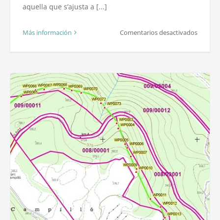
aquella que s’ajusta a [...]
en
Más información
Comentarios desactivados
Segrega
o
Agrupa
de
finques
Unitats
mínime