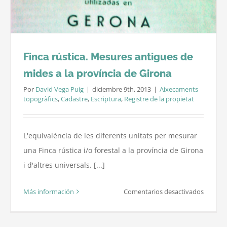
Finca rústica. Mesures antigues de
mides a la província de Girona
Por
David Vega Puig
|
diciembre 9th, 2013
|
Aixecaments
topogràfics
,
Cadastre
,
Escriptura
,
Registre de la propietat
L'equivalència de les diferents unitats per mesurar
una Finca rústica i/o forestal a la província de Girona
i d'altres universals. [...]
en
Más información
Comentarios desactivados
Finca
rústica.