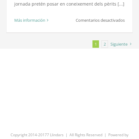
jornada pretén posar en coneixement dels pèrits [...]
en
Más información
Comentarios desactivados
Perits
Judicials
1
2
Siguiente
des
de
la
Geograf
Copyright 2014-20177 Llindars | All Rights Reserved | Powered by