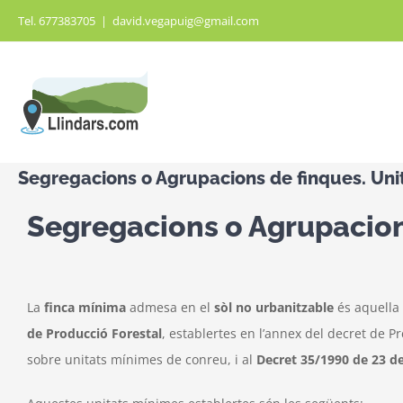
Saltar
Tel. 677383705
|
david.vegapuig@gmail.com
al
contenido
Segregacions o Agrupacions de finques. Uni
Segregacions o Agrupacion
La
finca mínima
admesa en el
sòl no urbanitzable
és aquella 
de
Producció Forestal
, establertes en l’annex del decret de P
sobre unitats mínimes de conreu, i al
Decret 35/1990 de 23 d