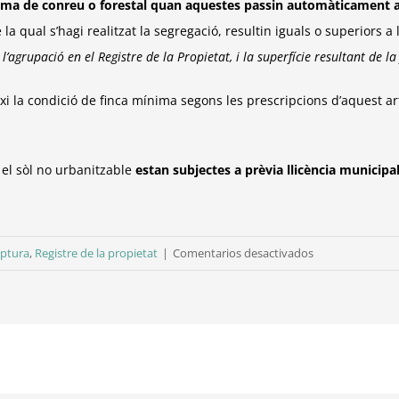
nima de
conreu o forestal quan aquestes passin automàticament 
 la qual s’hagi realitzat la
segregació, resultin iguals o superiors 
e l’agrupació en
el Registre de la Propietat, i la superfície resultant de l
xi la
condició de finca mínima segons les prescripcions d’aquest ar
el sòl
no urbanitzable
estan subjectes a prèvia llicència municipa
en
iptura
,
Registre de la propietat
|
Comentarios desactivados
Segregacions
o
Agrupacions
de
finques.
Unitats