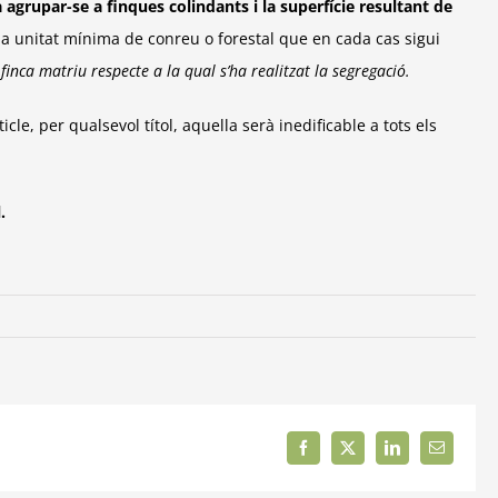
a agrupar-se
a finques colindants i la superfície resultant de
a la unitat mínima de conreu o
forestal que en cada cas sigui
a finca matriu
respecte a la qual s’ha realitzat la segregació.
ticle,
per qualsevol títol, aquella serà inedificable a tots els
l.
Facebook
X
LinkedIn
Correo
electrónic