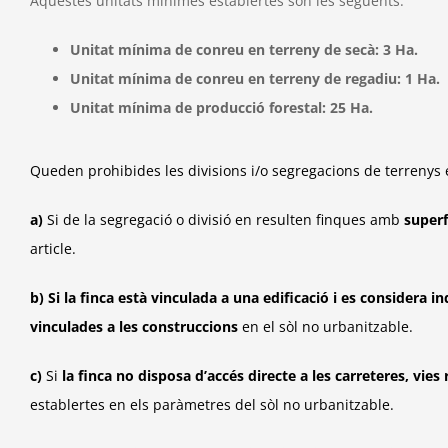
Aquestes unitats mínimes establertes són les següents:
Unitat mínima de conreu en
terreny de secà: 3 Ha.
Unitat mínima de conreu en terreny de regadiu: 1 Ha.
Unitat mínima de producció forestal: 25 Ha.
Queden prohibides les divisions i/o segregacions de terrenys 
a)
Si de la segregació o divisió en resulten finques amb
superf
article.
b) Si la finca està vinculada a una edificació i es considera in
vinculades a les construccions
en el sòl no urbanitzable.
c)
Si
la finca no disposa d’accés directe a les carreteres, vies 
establertes en els paràmetres del sòl no urbanitzable.