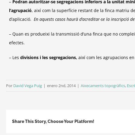
–
Podran autoritzar-se segregacions inferiors a la unitat mí
l’agrupació
, així com
la superfície restant de la finca matriu de
d’aplicació.
En aquests casos haurà d’acreditar-se la inscripció d
– Quan es produeixi la transmissió d’una finca que no complei
efectes.
– Les
divisions i les segregacions,
així com les agrupacions en 
Por
David Vega Puig
|
enero 2nd, 2014
|
Aixecaments topogràfics
,
Escr
Share This Story, Choose Your Platform!