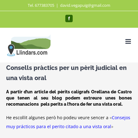
Saltar
Tel. 677383705
|
david.vegapuig@gmail.com
al
Facebook
contenido
Consells pràctics per un pèrit judicial en
una vista oral
A partir d’un article del pèrits calígrafs Orellana de Castro
que tenen al seu blog podem extreure unes bones
recomanacions pels perits a l’hora de fer una vista oral.
He escollit algunes però ho podeu veure sencer a
«
Consejos
muy prácticos para el perito citado a una vista oral
»