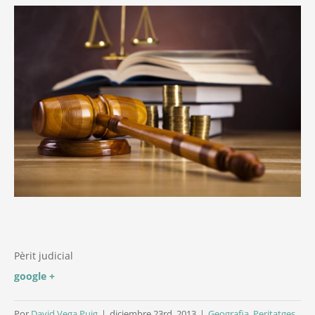
Pèrit judicial
google +
Por
David Vega Puig
|
diciembre 23rd, 2013
|
Geografia
,
Peritatges
,