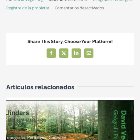
en
Registre de la propietat
|
Comentarios desactivados
Consells
pràctics
per
un
Share This Story, Choose Your Platform!
pèrit
Facebook
X
LinkedIn
Correo
judicial
electrónico
en
una
vista
Artículos relacionados
oral