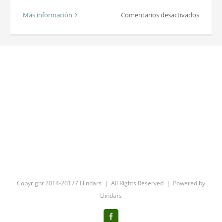
en
Más información
Comentarios desactivados
Proble
amb
les
finques
registra
i
cadastr
Copyright 2014-20177 Llindars | All Rights Reserved | Powered by
Llindars
Facebook