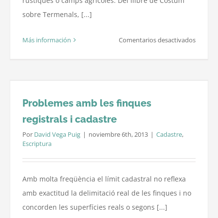
rústiques o camps agrícoles. Del llibre de Costum
sobre Termenals, [...]
en
Más información
Comentarios desactivados
Les
termes
o
fites
Problemes amb les finques
finca
registrals i cadastre
rústica
Por
David Vega Puig
|
noviembre 6th, 2013
|
Cadastre
,
Escriptura
Amb molta freqüència el límit cadastral no reflexa
amb exactitud la delimitació real de les finques i no
concorden les superfícies reals o segons [...]