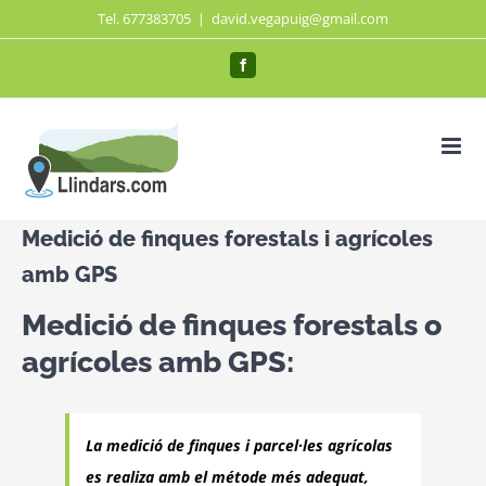
Saltar
Tel. 677383705
|
david.vegapuig@gmail.com
al
Facebook
contenido
Medició de finques forestals i agrícoles
amb GPS
Medició de finques forestals o
agrícoles amb GPS:
La medició de finques i parcel·les agrícolas
es realiza amb el métode més adequat,