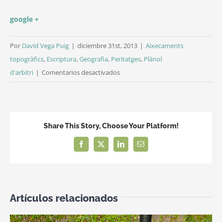
google +
Por
David Vega Puig
|
diciembre 31st, 2013
|
Aixecaments
topogràfics
,
Escriptura
,
Geografia
,
Peritatges
,
Plànol
en
d'arbitri
|
Comentarios desactivados
Medició
de
finques
forestals
Share This Story, Choose Your Platform!
i
Facebook
X
LinkedIn
Correo
agrícoles
electrónico
amb
GPS
Artículos relacionados