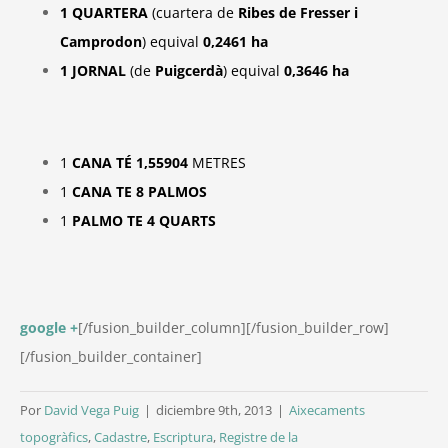
1
QUARTERA
(cuartera de
Ribes de Fresser i
Camprodon
) equival
0,2461 ha
1
JORNAL
(de
Puigcerdà
) equival
0,3646 ha
1
CANA TÉ 1,55904
METRES
1
CANA TE 8 PALMOS
1
PALMO TE 4 QUARTS
google +
[/fusion_builder_column][/fusion_builder_row]
[/fusion_builder_container]
Por
David Vega Puig
|
diciembre 9th, 2013
|
Aixecaments
topogràfics
,
Cadastre
,
Escriptura
,
Registre de la