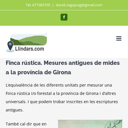
Saltar
Tel. 677383705
|
david.vegapuig@gmail.com
al
Facebook
contenido
Finca rústica. Mesures antigues de mides
a la província de Girona
L’equivalència de les diferents unitats per mesurar una
Finca rústica i/o forestal a la província de Girona i d’altres
universals. I que podem trobar inscrites en les escriptures
antigues.
També cal dir que en