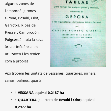
algunes zones de
l’empordà, gironès,
Girona, Besalú, Olot,
Garrotxa, Ribes de
Fresser, Camprodón,
Puigcerdà i tota la seva
àrea d’influència les
utilizaven i les tenien
com a pròpies.
Així trobem les unitats de vessanes, quarteres, jornals,
canas, palmos, quarts
1 VESSANA
equival
0,2187 ha
1 QUARTERA
(cuartera de
Besalú i Olot
) equival
0,2977 ha