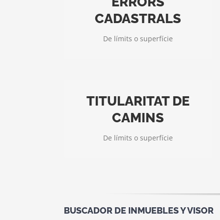
ERRORS
Discrepàncies Geomètriques
CADASTRALS
Necessites un aixecament topogràfic
per corregir les discrepàncies a
De límits o superfície
cadastre
TITULARITAT DE
El camí és públic o privat?
CAMINS
Un estudi d’investigació històrica de
camins (documents i fotografia aèria
De límits o superfície
1945-56)
BUSCADOR DE INMUEBLES Y VISOR