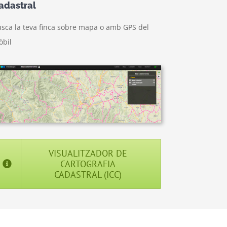
adastral
sca la teva finca sobre mapa o amb GPS del
òbil
VISUALITZADOR DE
CARTOGRAFIA
CADASTRAL (ICC)