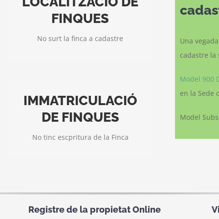
LOCALITZACIÓ DE
Finques sense
cadast
correspondència cadastral
FINQUES
L’estudi històric de finques ens
No surt la finca a cadastre
Una vegada 
ajudarà a trobar-la
cadastre la 
Model 900 
en la Sede 
IMMATRICULACIÓ
Finca que té Cadastre però
no tinc Escriptura
DE FINQUES
Model Subs
Et farem un aixecament topogràfic
No tinc escpritura de la Finca
dels límits de la finca
Registre de la propietat Online
V