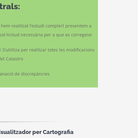
rals:
hem realitzat l’estudi complert presentem a
sol·licitud necessària per a que es corregeixi:
D
S’utilitza per realitzar totes les modificacions
del Catastro
anació de discrepàncies
isualitzador per Cartografia