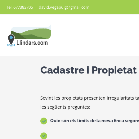
Saltar
Tel. 677383705
|
david.vegapuig@gmail.com
al
contenido
Cadastre i Propietat
Sovint les propietats presenten irregularitats t
les següents preguntes:
Quin són els límits de la meva finca segon