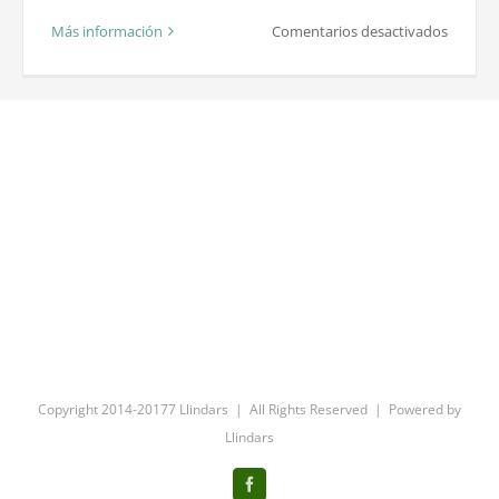
en
Más información
Comentarios desactivados
Límits
entre
finques
Peritag
de
límits.
Copyright 2014-20177 Llindars | All Rights Reserved | Powered by
Llindars
Facebook