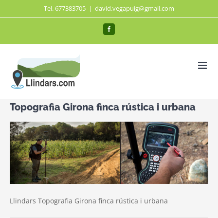
Saltar
Tel. 677383705
|
david.vegapuig@gmail.com
al
Facebook
contenido
Topografia Girona finca rústica i urbana
Llindars Topografia Girona finca rústica i urbana