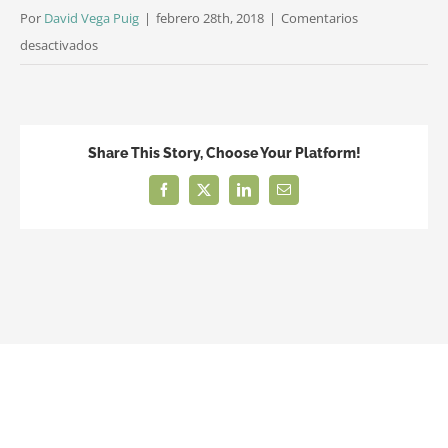
Por
David Vega Puig
|
febrero 28th, 2018
|
Comentarios
en
desactivados
Topografia
Girona
finca
rústica
Share This Story, Choose Your Platform!
i
Facebook
X
LinkedIn
Correo
urbana
electrónico