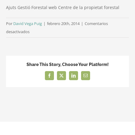
Ajuts Gestió Forestal web Centre de la propietat forestal
Por
David Vega Puig
|
febrero 20th, 2014
|
Comentarios
en
desactivados
Ajuts
Gestio
Forestal
2014
Share This Story, Choose Your Platform!
Facebook
X
LinkedIn
Correo
electrónico