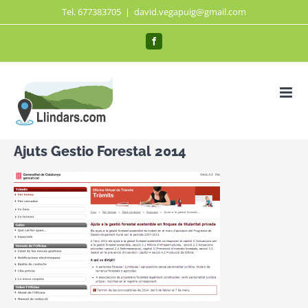
Saltar
Tel. 677383705
|
david.vegapuig@gmail.com
al
Facebook
contenido
Ajuts Gestio Forestal 2014