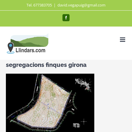
Saltar
Tel. 677383705
|
david.vegapuig@gmail.com
al
Facebook
contenido
segregacions finques girona