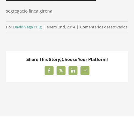
segregacio finca girona
en
Por
David Vega Puig
|
enero 2nd, 2014
|
Comentarios desactivados
seg
fin
gir
Share This Story, Choose Your Platform!
Facebook
X
LinkedIn
Correo
electrónico