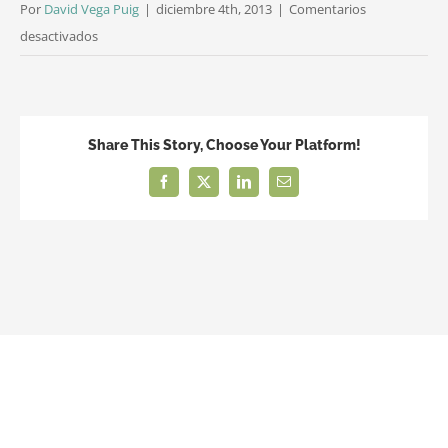
Por
David Vega Puig
|
diciembre 4th, 2013
|
Comentarios
en
desactivados
catastro_girona
Share This Story, Choose Your Platform!
Facebook
X
LinkedIn
Correo
electrónico